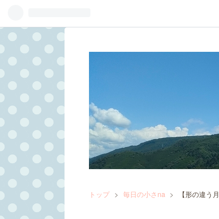
トップ
>
毎日の小さna
>
【形の違う