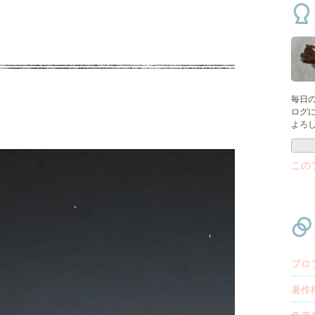
毎日
ログ
よろ
この
プロ
著作
免責