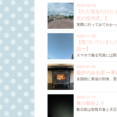
2025-08-03
【ただ見るだけじ
兵の交代式」】
実際に行ってみてわかっ
2023-11-22
【気づいていましたか&
話〜】
スマホで撮る写真には限
2023-01-24
暖炉のある宿 〜寒
全国的に寒波の到来。普
2022-11-17
夜の散歩より
数日前は皆既月食と天王