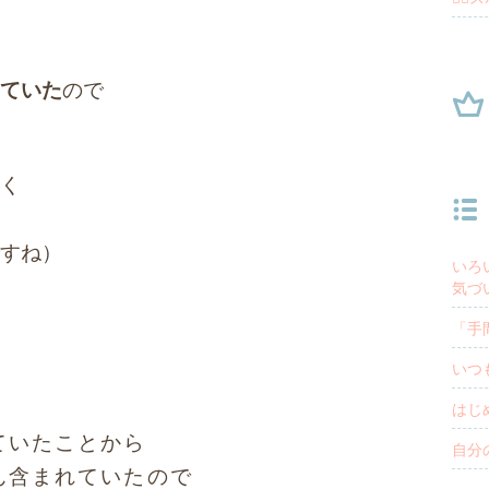
ていた
ので
く
すね）
いろ
気づ
「手
いつ
はじ
ていたことから
自分
ん含まれていたので