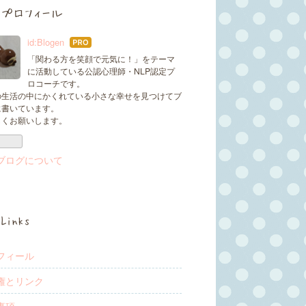
プロフィール
id:Blogen
はて
なブ
「関わる方を笑顔で元気に！」をテーマ
ログ
に活動している公認心理師・NLP認定プ
Pro
ロコーチです。
の生活の中にかくれている小さな幸せを見つけてブ
に書いています。
しくお願いします。
ブログについて
Links
フィール
権とリンク
事項