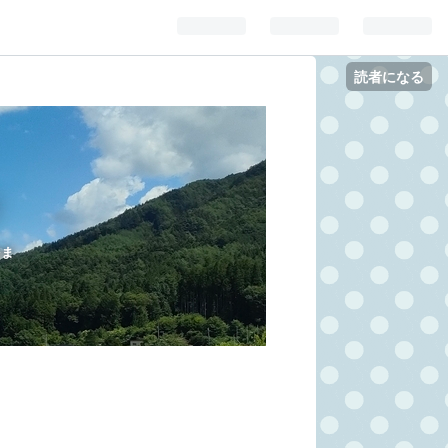
読者になる
せ
をま