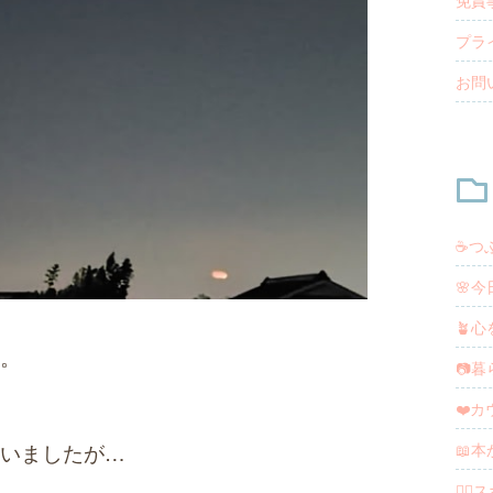
プラ
お問
☕️つ
🌸今
🪴心
。
📷暮
❤️カ
📖本
いましたが…
🏃‍♂