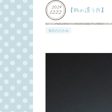
2024
【形の違う月】
12
22
毎日の小さna